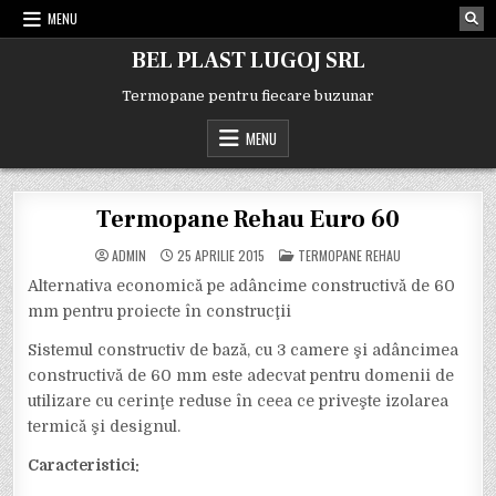
Skip
MENU
to
content
BEL PLAST LUGOJ SRL
Termopane pentru fiecare buzunar
MENU
Termopane Rehau Euro 60
POSTED
ADMIN
25 APRILIE 2015
TERMOPANE REHAU
IN
Alternativa economică pe adâncime constructivă de 60
mm pentru proiecte în construcţii
Sistemul constructiv de bază, cu 3 camere şi adâncimea
constructivă de 60 mm este adecvat pentru domenii de
utilizare cu cerinţe reduse în ceea ce priveşte izolarea
termică şi designul.
Caracteristici: