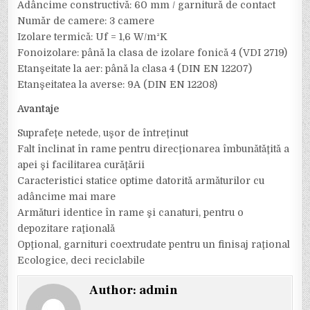
Adâncime constructivă: 60 mm / garnitură de contact
Număr de camere: 3 camere
Izolare termică: Uf = 1,6 W/m²K
Fonoizolare: până la clasa de izolare fonică 4 (VDI 2719)
Etanşeitate la aer: până la clasa 4 (DIN EN 12207)
Etanşeitatea la averse: 9A (DIN EN 12208)
Avantaje
Suprafeţe netede, uşor de întreţinut
Falt înclinat în rame pentru direcţionarea îmbunătăţită a
apei şi facilitarea curăţării
Caracteristici statice optime datorită armăturilor cu
adâncime mai mare
Armături identice în rame şi canaturi, pentru o
depozitare raţională
Opţional, garnituri coextrudate pentru un finisaj raţional
Ecologice, deci reciclabile
Author:
admin