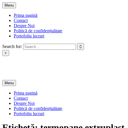
Skip
Menu
to
content
Prima pagină
Contact
Despre Noi
Politică de confidențialitate
Portofoliu lucrari
Search for:
×
BEL PLAST LUGOJ SRL
Termopane pentru fiecare buzunar
Menu
Prima pagină
Contact
Despre Noi
Politică de confidențialitate
Portofoliu lucrari
Etichetă:
termopane extruplast