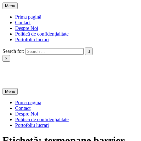
Skip
Menu
to
content
Prima pagină
Contact
Despre Noi
Politică de confidențialitate
Portofoliu lucrari
Search for:
×
BEL PLAST LUGOJ SRL
Termopane pentru fiecare buzunar
Menu
Prima pagină
Contact
Despre Noi
Politică de confidențialitate
Portofoliu lucrari
Etichetă:
termopane barrier