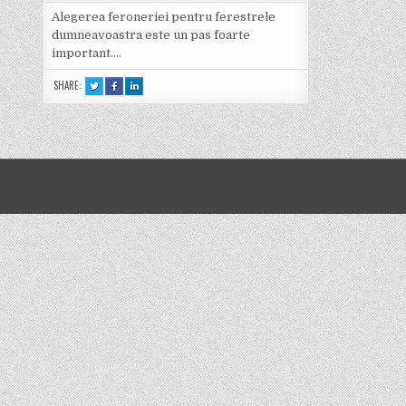
Alegerea feroneriei pentru ferestrele
dumneavoastra este un pas foarte
important….
SHARE:
TWEET
SHARE
SHARE
THIS!
THIS
THIS
:
ON
ON
ALEGEREA
FACEBOOK
LINKEDIN
FERONERIEI
:
:
ALEGEREA
ALEGEREA
FERONERIEI
FERONERIEI